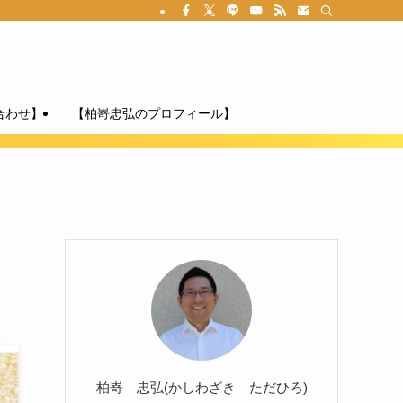
合わせ】
【柏嵜忠弘のプロフィール】
柏嵜 忠弘(かしわざき ただひろ)