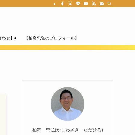
合わせ】
【柏嵜忠弘のプロフィール】
柏嵜 忠弘(かしわざき ただひろ)