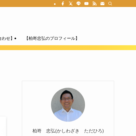
合わせ】
【柏嵜忠弘のプロフィール】
柏嵜 忠弘(かしわざき ただひろ)