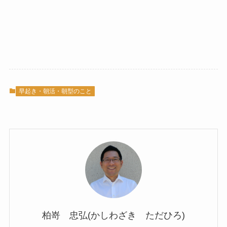
早起き・朝活・朝型のこと
柏嵜 忠弘(かしわざき ただひろ)