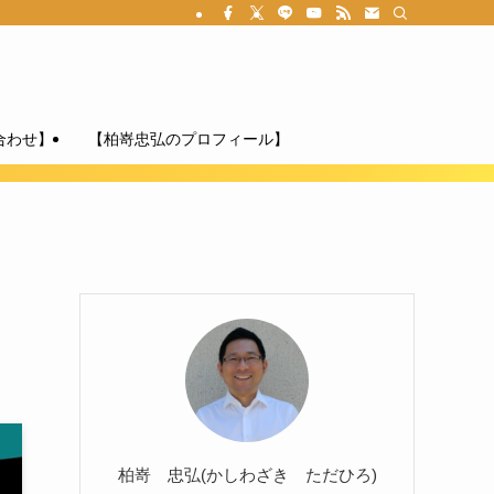
合わせ】
【柏嵜忠弘のプロフィール】
柏嵜 忠弘(かしわざき ただひろ)