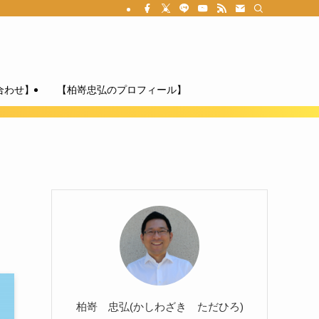
合わせ】
【柏嵜忠弘のプロフィール】
柏嵜 忠弘(かしわざき ただひろ)