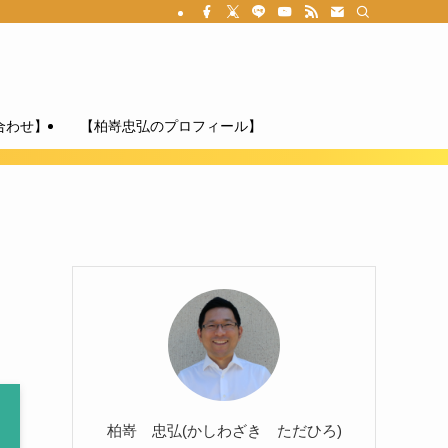
合わせ】
【柏嵜忠弘のプロフィール】
柏嵜 忠弘(かしわざき ただひろ)